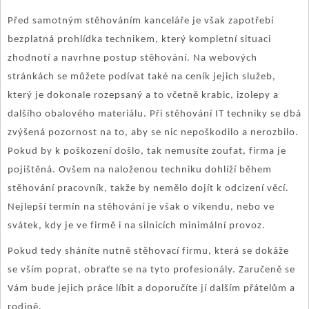
Před samotným stěhováním kanceláře je však zapotřebí
bezplatná prohlídka technikem, který kompletní situaci
zhodnotí a navrhne postup stěhování. Na webových
stránkách se můžete podívat také na ceník jejich služeb,
který je dokonale rozepsaný a to včetně krabic, izolepy a
dalšího obalového materiálu. Při stěhování IT techniky se dbá
zvýšená pozornost na to, aby se nic nepoškodilo a nerozbilo.
Pokud by k poškození došlo, tak nemusíte zoufat, firma je
pojištěná. Ovšem na naloženou techniku dohlíží během
stěhování pracovník, takže by nemělo dojít k odcizení věcí.
Nejlepší termín na stěhování je však o víkendu, nebo ve
svátek, kdy je ve firmě i na silnicích minimální provoz.
Pokud tedy sháníte nutně stěhovací firmu, která se dokáže
se vším poprat, obraťte se na tyto profesionály. Zaručeně se
Vám bude jejich práce líbit a doporučíte jí dalším přátelům a
rodině.