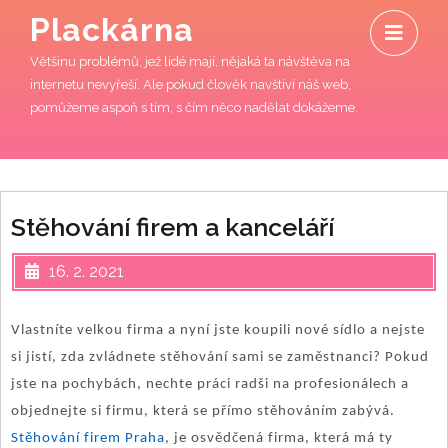
Skip
O
Plackárna
to
M
content
Většinu problémů, jež lidé mají, nějaká ta návštěva na
internetu nevyřeší. Ale pokud člověk navštíví náš web,
pomůžeme aspoň s tím, s čím něco nadělat dokážeme.
Stěhování firem a kanceláří
16. 2. 2021
Vlastníte velkou firma a nyní jste koupili nové sídlo a nejste
si jistí, zda zvládnete stěhování sami se zaměstnanci? Pokud
jste na pochybách, nechte práci radši na profesionálech a
objednejte si firmu, která se přímo stěhováním zabývá.
Stěhování firem Praha
, je osvědčená firma, která má ty