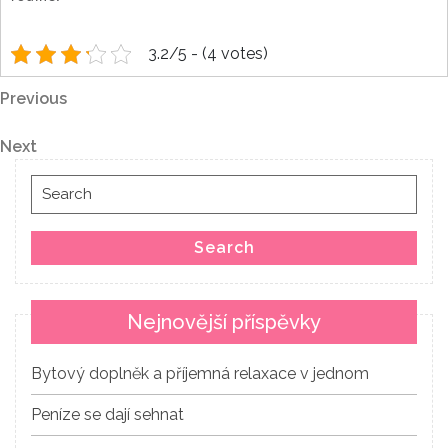
3.2/5 - (4 votes)
Navigace
Previous
Previous
Post
pro
Next
Next
Post
příspěvek
Search
for:
Search
Nejnovější příspěvky
Bytový doplněk a příjemná relaxace v jednom
Peníze se dají sehnat