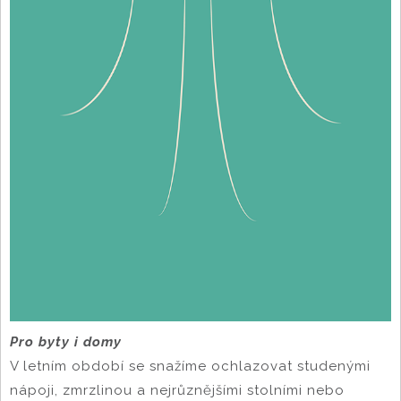
Pro byty i domy
V letním období se snažíme ochlazovat studenými
nápoji, zmrzlinou a nejrůznějšími stolními nebo