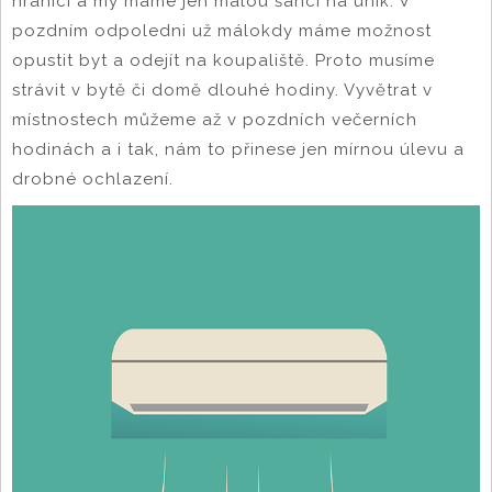
hranici a my máme jen malou šanci na únik. V
pozdním odpoledni už málokdy máme možnost
opustit byt a odejít na koupaliště. Proto musíme
strávit v bytě či domě dlouhé hodiny. Vyvětrat v
místnostech můžeme až v pozdních večerních
hodinách a i tak, nám to přinese jen mírnou úlevu a
drobné ochlazení.