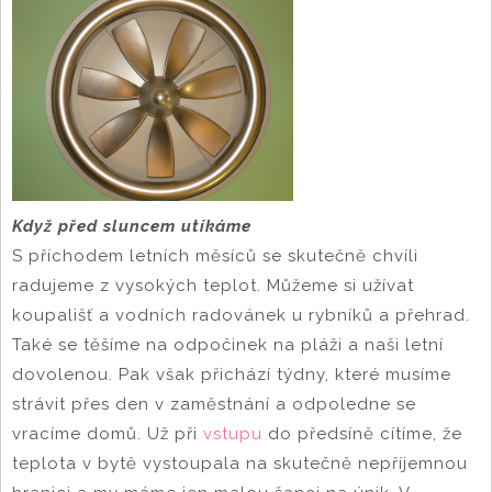
Když před sluncem utíkáme
S příchodem letních měsíců se skutečně chvíli
radujeme z vysokých teplot. Můžeme si užívat
koupališť a vodních radovánek u rybníků a přehrad.
Také se těšíme na odpočinek na pláži a naši letní
dovolenou. Pak však přichází týdny, které musíme
strávit přes den v zaměstnání a odpoledne se
vracíme domů. Už při
vstupu
do předsíně cítíme, že
teplota v bytě vystoupala na skutečně nepříjemnou