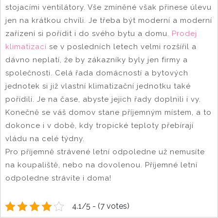
stojacími ventilátory. Vše zmíněné však přinese úlevu
jen na krátkou chvíli. Je třeba být moderní a moderní
zařízení si pořídit i do svého bytu a domu.
Prodej
klimatizací
se v posledních letech velmi rozšířil a
dávno neplatí, že by zákazníky byly jen firmy a
společnosti. Celá řada domácností a bytových
jednotek si již vlastní klimatizační jednotku také
pořídili. Je na čase, abyste jejich řady doplnili i vy.
Konečně se váš domov stane příjemným místem, a to
dokonce i v době, kdy tropické teploty přebírají
vládu na celé týdny.
Pro příjemně strávené letní odpoledne už nemusíte
na koupaliště, nebo na dovolenou. Příjemné letní
odpoledne strávíte i doma!
4.1/5 - (7 votes)