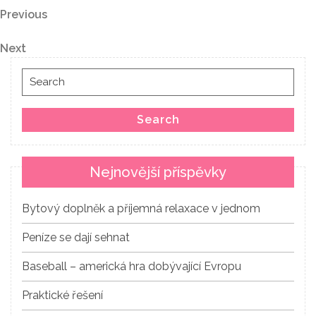
Navigace
Previous
Previous
Post
pro
Next
Next
Post
příspěvek
Search
for:
Search
Nejnovější příspěvky
Bytový doplněk a příjemná relaxace v jednom
Peníze se dají sehnat
Baseball – americká hra dobývající Evropu
Praktické řešení