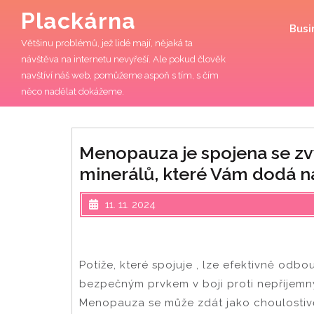
Skip
Plackárna
to
Busi
content
Většinu problémů, jež lidé mají, nějaká ta
návštěva na internetu nevyřeší. Ale pokud člověk
navštíví náš web, pomůžeme aspoň s tím, s čím
něco nadělat dokážeme.
Menopauza je spojena se zv
minerálů, které Vám dodá n
11. 11. 2024
Potíže, které spojuje , lze efektivně odbo
bezpečným prvkem v boji proti nepříje
Menopauza se může zdát jako choulostivě 