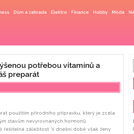
ness
Dům a zahrada
Elektro
Finance
Hobby
Móda
Ná
ýšenou potřebou vitamínů a
áš preparát
urat použitím přírodního přípravku, který je zcela
mným stavům nevyrovnaných hormonů.
řešitelná záležitost. V dnešní době však ženy