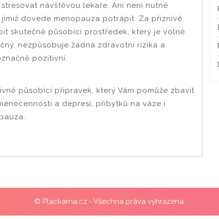
 stresovat návštěvou lékaře. Ani není nutné
, jimiž dovede
menopauza
potrápit. Za příznivé
it skutečně působící prostředek, který je volně
ečný, nezpůsobuje žádná zdravotní rizika a
označně pozitivní.
zivně působící přípravek, který Vám pomůže zbavit
méněcennosti a depresí, příbytků na váze i
pauza.
© Plackarna.cz - Všechna práva vyhrazena.