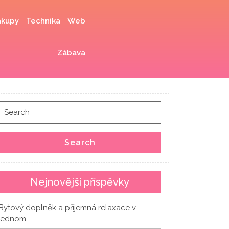
kupy
Technika
Web
Zábava
Search
for:
Search
Nejnovější příspěvky
Bytový doplněk a příjemná relaxace v
jednom