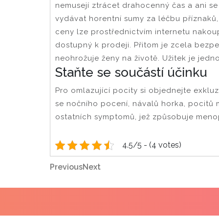
nemusejí ztrácet drahocenný čas a ani se
vydávat horentní sumy za léčbu příznaků
ceny lze prostřednictvím internetu nakoup
dostupný k prodeji. Přitom je zcela bezp
neohrožuje ženy na životě. Užitek je jedn
Staňte se součástí účinku
Pro omlazující pocity si objednejte exklu
se nočního pocení, návalů horka, pocitů 
ostatních symptomů, jež způsobuje meno
4.5/5 - (4 votes)
Navigace
Previous
Next
Previous
Next
Post
Post
pro
příspěvek