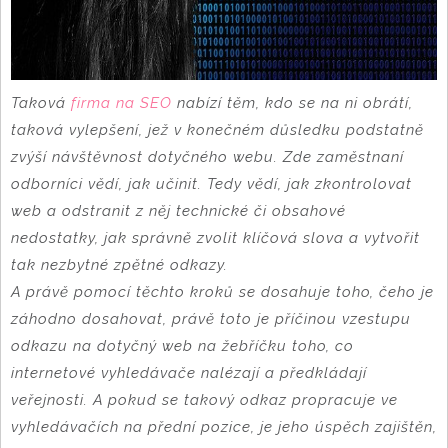
Taková
firma na SEO
nabízí těm, kdo se na ni obrátí,
taková vylepšení, jež v konečném důsledku podstatně
zvýší návštěvnost dotyčného webu. Zde zaměstnaní
odborníci vědí, jak učinit. Tedy vědí, jak zkontrolovat
web a odstranit z něj technické či obsahové
nedostatky, jak správně zvolit klíčová slova a vytvořit
tak nezbytné zpětné odkazy.
A právě pomocí těchto kroků se dosahuje toho, čeho je
záhodno dosahovat, právě toto je příčinou vzestupu
odkazu na dotyčný web na žebříčku toho, co
internetové vyhledávače nalézají a předkládají
veřejnosti. A pokud se takový odkaz propracuje ve
vyhledávačích na přední pozice, je jeho úspěch zajištěn,