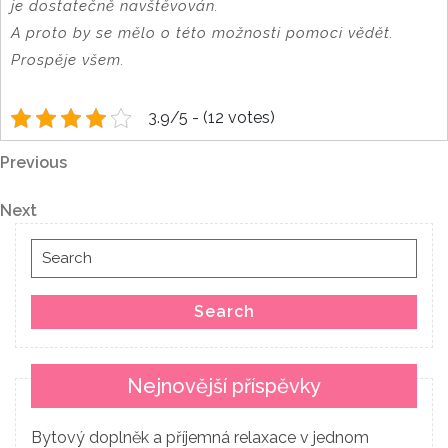
je dostatečně navštěvován.
A proto by se mělo o této možnosti pomoci vědět.
Prospěje všem.
3.9/5 - (12 votes)
Navigace
Previous
Previous
Post
pro
Next
Next
Post
příspěvek
Search
for:
Search
Nejnovější příspěvky
Bytový doplněk a příjemná relaxace v jednom