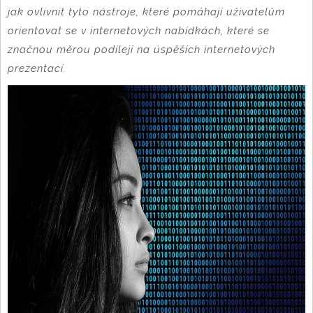
jak ovlivnit tyto nástroje, které pomáhají uživatelům
orientovat se v internetových nabídkách, které se
značnou měrou podílejí na úspěších internetových
prezentací.