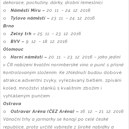
dekorace, pochutiny, dárky, drobní řemeslníci
o
Náměstí Míru –
20. 11. – 24. 12. 2016
o
Tylovo náměstí –
23. 11. – 24. 12. 2016
Brno
o
Zelný trh –
25. 11. – 23. 12. 2016
o
BVV –
9. 12. – 18. 12. 2016
Olomouc
o
Horní náměstí –
20. 11. – 23. 12. 2016 – jako jediní
v ČR nabízení kvalitní norimberské víno a punč s přísně
kontrolovaným složením. Ke zhlédnutí budou
dobové
atrakce,adventní zvyky, vyřezávaný betlém, zpívání
koled, množství stánků s kvalitním zbožím i
vyhlášeným punčem
Ostrava
o
Ostravar Aréna (ČEZ Aréna) –
16. 12. – 21. 12. 2016
Vánoční trhy a jarmarky se konají po celé české
republice, proto určitě vybírejte z široké nabídky a