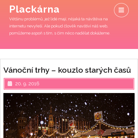
Skip
O
Plackárna
to
M
content
Většinu problémů, jež lidé mají, nějaká ta návštěva na
internetu nevyřeší. Ale pokud člověk navštíví náš web,
pomůžeme aspoň s tím, s čím něco nadělat dokážeme.
Vánoční trhy – kouzlo starých časů
20. 9. 2016