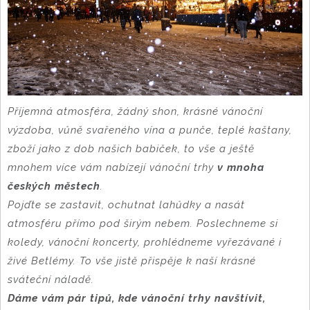
Příjemná atmosféra, žádný shon, krásné vánoční
výzdoba, vůně svařeného vína a punče, teplé kaštany,
zboží jako z dob našich babiček, to vše a ještě
mnohem více vám nabízejí vánoční trhy
v mnoha
českých městech
.
Pojďte se zastavit, ochutnat lahůdky a nasát
atmosféru přímo pod širým nebem. Poslechneme si
koledy, vánoční koncerty, prohlédneme vyřezávané i
živé Betlémy. To vše jistě přispěje k naší krásné
sváteční náladě.
Dáme vám pár tipů, kde vánoční trhy navštívit,