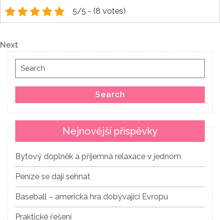
5/5 - (8 votes)
Navigace
Next
Next
pro
Post
Search
příspěvek
for:
Search
Nejnovější příspěvky
Bytový doplněk a příjemná relaxace v jednom
Peníze se dají sehnat
Baseball – americká hra dobývající Evropu
Praktické řešení