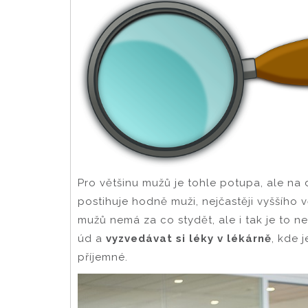
Pro většinu mužů je tohle potupa, ale n
postihuje hodně muži, nejčastěji vyššího v
mužů nemá za co stydět, ale i tak je to n
úd a
vyzvedávat si léky v lékárně
, kde 
příjemné.