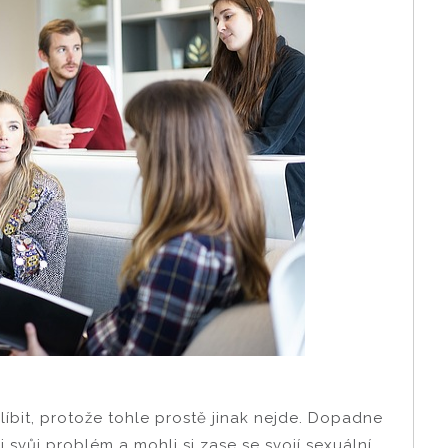
bit, protože tohle prostě jinak nejde. Dopadne
 svůj problém a mohli si zase se svojí sexuální