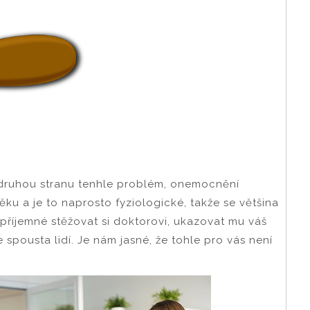
a druhou stranu tenhle problém, onemocnění
ěku a je to naprosto fyziologické, takže se většina
epříjemné stěžovat si doktorovi, ukazovat mu váš
je spousta lidí. Je nám jasné, že tohle pro vás není