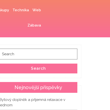
kupy
Technika
Web
Zábava
Search
for:
Search
Nejnovější příspěvky
Bytový doplněk a příjemná relaxace v
jednom