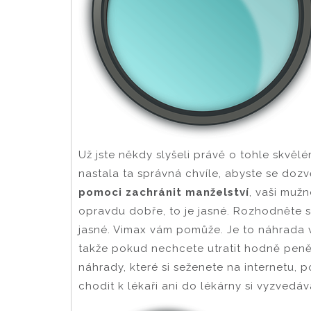
Už jste někdy slyšeli právě o tohle skvěl
nastala ta správná chvíle, abyste se dozv
pomoci zachránit manželství
, vaši muž
opravdu dobře, to je jasné. Rozhodněte s
jasné. Vimax vám pomůže. Je to náhrada 
takže pokud nechcete utratit hodně peněz 
náhrady, které si seženete na internetu, 
chodit k lékaři ani do lékárny si vyzvedáv