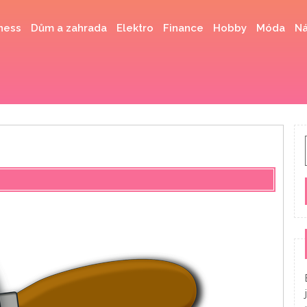
ness
Dům a zahrada
Elektro
Finance
Hobby
Móda
Ná