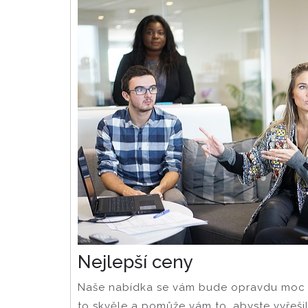
Nejlepší ceny
Naše nabídka se vám bude opravdu moc lí
to skvěle a pomůže vám to, abyste vyřešili