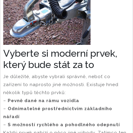
Vyberte si moderní prvek,
který bude stát za to
Je důležité, abyste vybrali správně, neboť co
zařízení to naprosto jiné možnosti. Existuje hned
několik typů těchto prvků:
–
Pevně dané na rámu vozidla
–
Odnímatelné prostřednictvím základního
nářadí
–
S možností rychlého a pohodlného odepnutí
Každý prvek nabízí o něco jiné výhody. Zatímco ten