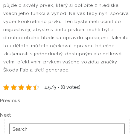
půjde o skvělý prvek, který si oblíbíte z hlediska
všech jeho funkcí a výhod. Na vás tedy nyní spočívá
výběr konkrétního prvku. Ten byste měli učinit co
nejpečlivěji, abyste s tímto prvkem mohli být z
dlouhodobého hlediska opravdu spokojeni. Jakmile
to uděláte, můžete očekávat opravdu báječné
zkušenosti s jednoduchý, dostupným ale celkově
velmi efektivním prvkem vašeho vozidla značky
Škoda Fabia třetí generace.
4.5/5 - (8 votes)
Navigace
Previous
Previous
Post
pro
Next
Next
Post
příspěvek
Search
for: