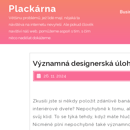
Skip
Plackárna
to
Busi
content
Většinu problémů, jež lidé mají, nějaká ta
návštěva na internetu nevyřeší. Ale pokud člověk
navštíví náš web, pomůžeme aspoň s tím, s čím
něco nadělat dokážeme.
Významná designerská úlo
26. 11. 2024
Zkusili jste si někdy položit zdánlivě ba
interiérové dveře
? Nepochybně k tomu, ab
svůj klid. To se týká tehdy, když máte hl
Nicméně plní nepochybně také významnou 