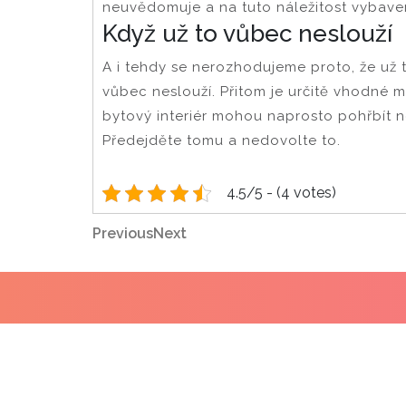
neuvědomuje a na tuto náležitost vybave
Když už to vůbec neslouží
A i tehdy se nerozhodujeme proto, že už t
vůbec neslouží. Přitom je určitě vhodné m
bytový interiér mohou naprosto pohřbít 
Předejděte tomu a nedovolte to.
4.5/5 - (4 votes)
Navigace
Previous
Next
Previous
Next
Post
Post
pro
příspěvek