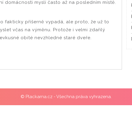
ní domácnosti myslí často až na posledním místě.
o fakticky příšerně vypadá, ale proto, že už to
yslet včas na výměnu. Protože i velmi zdařilý
nevkusné obité nevzhledné staré dveře.
© Plackarna.cz - Všechna práva vyhrazena.