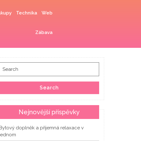
kupy
Technika
Web
Zábava
Search
for:
Search
Nejnovější příspěvky
Bytový doplněk a příjemná relaxace v
jednom