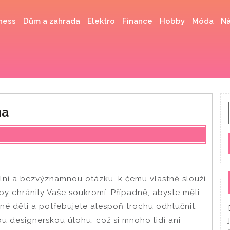
ness
Dům a zahrada
Elektro
Finance
Hobby
Móda
Ná
ha
nální a bezvýznamnou otázku, k čemu vlastně slouží
y chránily Vaše soukromí. Případně, abyste měli
učné děti a potřebujete alespoň trochu odhlučnit.
designerskou úlohu, což si mnoho lidí ani