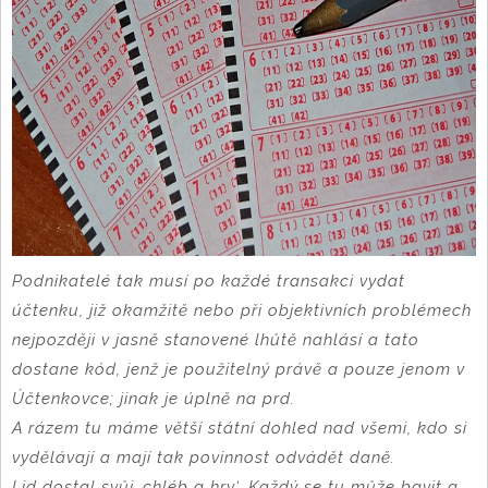
Podnikatelé tak musí po každé transakci vydat
účtenku, již okamžitě nebo při objektivních problémech
nejpozději v jasně stanovené lhůtě nahlásí a tato
dostane kód, jenž je použitelný právě a pouze jenom v
Účtenkovce; jinak je úplně na prd.
A rázem tu máme větší státní dohled nad všemi, kdo si
vydělávají a mají tak povinnost odvádět daně.
Lid dostal svůj ‚chléb a hry‘. Každý se tu může bavit a