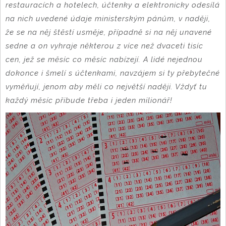
restauracích a hotelech, účtenky a elektronicky odesílá
na nich uvedené údaje ministerským pánům, v naději,
že se na něj štěstí usměje, případně si na něj unavené
sedne a on vyhraje některou z více než dvaceti tisíc
cen, jež se měsíc co měsíc nabízejí. A lidé nejednou
dokonce i šmelí s účtenkami, navzájem si ty přebytečné
vyměňují, jenom aby měli co největší naději. Vždyť tu
každý měsíc přibude třeba i jeden milionář!