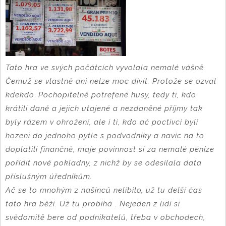
Tato hra ve svých počátcích vyvolala nemalé vášně.
Čemuž se vlastně ani nelze moc divit. Protože se ozval
kdekdo. Pochopitelně potrefené husy, tedy ti, kdo
krátili daně a jejich utajené a nezdaněné příjmy tak
byly rázem v ohrožení, ale i ti, kdo ač poctivci byli
hozeni do jednoho pytle s podvodníky a navíc na to
doplatili finančně, maje povinnost si za nemalé peníze
pořídit nové pokladny, z nichž by se odesílala data
příslušným úředníkům.
Ač se to mnohým z našinců nelíbilo, už tu delší čas
tato hra běží. Už tu probíhá . Nejeden z lidí si
svědomitě bere od podnikatelů, třeba v obchodech,