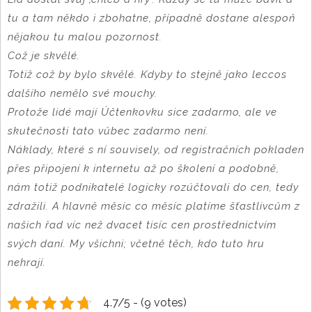
tu a tam někdo i zbohatne, případně dostane alespoň
nějakou tu malou pozornost.
Což je skvělé.
Totiž což by bylo skvělé. Kdyby to stejně jako leccos
dalšího nemělo své mouchy.
Protože lidé mají Účtenkovku sice zadarmo, ale ve
skutečnosti tato vůbec zadarmo není.
Náklady, které s ní souvisely, od registračních pokladen
přes připojení k internetu až po školení a podobně,
nám totiž podnikatelé logicky rozúčtovali do cen, tedy
zdražili. A hlavně měsíc co měsíc platíme šťastlivcům z
našich řad víc než dvacet tisíc cen prostřednictvím
svých daní. My všichni; včetně těch, kdo tuto hru
nehrají.
4.7/5 - (9 votes)