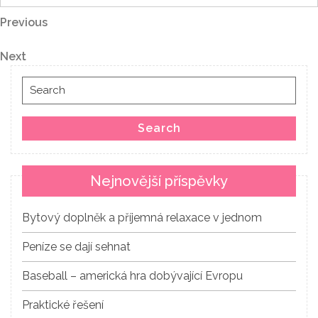
Navigace
Previous
Previous
Post
pro
Next
Next
Post
příspěvek
Search
for:
Search
Nejnovější příspěvky
Bytový doplněk a příjemná relaxace v jednom
Peníze se dají sehnat
Baseball – americká hra dobývající Evropu
Praktické řešení