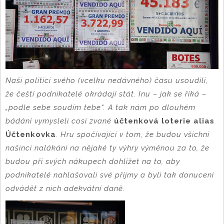
Naši politici svého (vcelku nedávného) času usoudili,
že čeští podnikatelé okrádají stát. Inu – jak se říká –
„podle sebe soudím tebe“. A tak nám po dlouhém
bádání vymysleli cosi zvané
účtenková loterie alias
Účtenkovka
. Hru spočívající v tom, že budou všichni
našinci nalákáni na nějaké ty výhry výměnou za to, že
budou při svých nákupech dohlížet na to, aby
podnikatelé nahlašovali své příjmy a byli tak donuceni
odvádět z nich adekvátní daně.