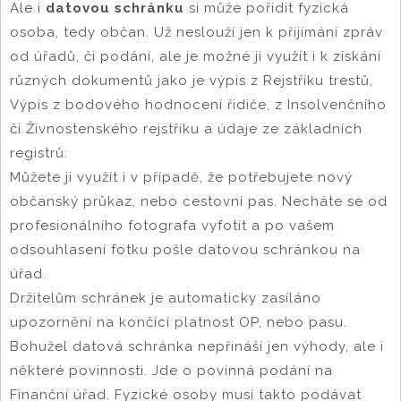
Ale i
datovou schránku
si může pořídit fyzická
osoba, tedy občan. Už neslouží jen k přijímání zpráv
od úřadů, či podání, ale je možné ji využít i k získání
různých dokumentů jako je výpis z Rejstříku trestů,
Výpis z bodového hodnocení řidiče, z Insolvenčního
či Živnostenského rejstříku a údaje ze základních
registrů.
Můžete ji využít i v případě, že potřebujete nový
občanský průkaz, nebo cestovní pas. Necháte se od
profesionálního fotografa vyfotit a po vašem
odsouhlasení fotku pošle datovou schránkou na
úřad.
Držitelům schránek je automaticky zasíláno
upozornění na končící platnost OP, nebo pasu.
Bohužel datová schránka nepřináší jen výhody, ale i
některé povinnosti. Jde o povinná podání na
Finanční úřad. Fyzické osoby musí takto podávat