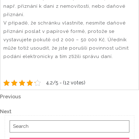
např. přiznání k dani z nemovitosti, nebo daňové
přiznání.
V případě, že schránku vlastníte, nesmíte daňové
přiznání poslat v papírové formě, protože se
vystavujete pokutě od 2 000 – 50 000 Kč. Úředník
může totiž usoudit, že jste porušili povinnost učinit
podání elektronicky a tím ztížili správu daní.
4.2/5 - (12 votes)
Navigace
Previous
Previous
Post
pro
Next
Next
Post
příspěvek
Search
for: