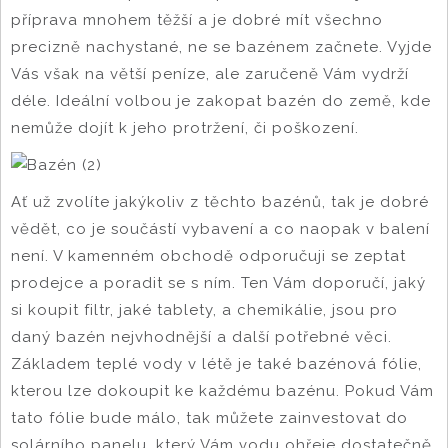
příprava mnohem těžší a je dobré mít všechno
precizně nachystané, ne se bazénem začnete. Vyjde
Vás však na větší peníze, ale zaručeně Vám vydrží
déle. Ideální volbou je zakopat bazén do země, kde
nemůže dojít k jeho protržení, či poškození.
Ať už zvolíte jakýkoliv z těchto bazénů, tak je dobré
vědět, co je součástí vybavení a co naopak v balení
není. V kamenném obchodě odporučuji se zeptat
prodejce a poradit se s ním. Ten Vám doporučí, jaký
si koupit filtr, jaké tablety, a chemikálie, jsou pro
daný bazén nejvhodnější a další potřebné věci.
Základem teplé vody v létě je také bazénová fólie,
kterou lze dokoupit ke každému bazénu. Pokud Vám
tato fólie bude málo, tak můžete zainvestovat do
solárního panelu, který Vám vodu ohřeje dostatečně.