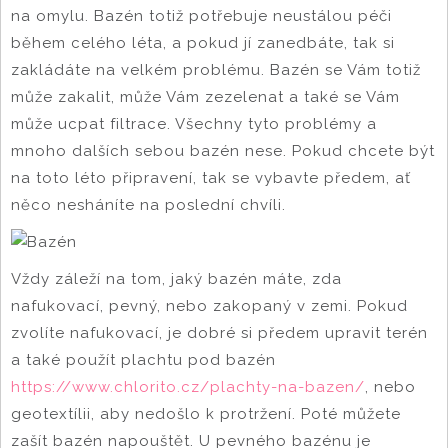
na omylu. Bazén totiž potřebuje neustálou péči
během celého léta, a pokud jí zanedbáte, tak si
zakládáte na velkém problému. Bazén se Vám totiž
může zakalit, může Vám zezelenat a také se Vám
může ucpat filtrace. Všechny tyto problémy a
mnoho dalších sebou bazén nese. Pokud chcete být
na toto léto připravení, tak se vybavte předem, ať
něco nesháníte na poslední chvíli.
Vždy záleží na tom, jaký bazén máte, zda
nafukovací, pevný, nebo zakopaný v zemi. Pokud
zvolíte nafukovací, je dobré si předem upravit terén
a také použít plachtu pod bazén
https://www.chlorito.cz/plachty-na-bazen/
, nebo
geotextílii, aby nedošlo k protržení. Poté můžete
zašít bazén napouštět. U pevného bazénu je