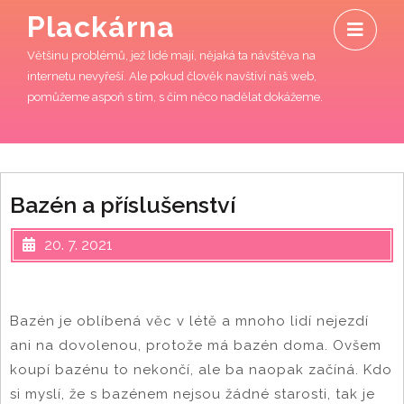
Skip
O
Plackárna
to
M
content
Většinu problémů, jež lidé mají, nějaká ta návštěva na
internetu nevyřeší. Ale pokud člověk navštíví náš web,
pomůžeme aspoň s tím, s čím něco nadělat dokážeme.
Bazén a příslušenství
20. 7. 2021
Bazén je oblíbená věc v létě a mnoho lidí nejezdí
ani na dovolenou, protože má bazén doma. Ovšem
koupí bazénu to nekončí, ale ba naopak začíná. Kdo
si myslí, že s bazénem nejsou žádné starosti, tak je