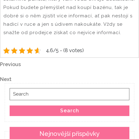
Pokud budete přemýšlet nad koupí bazénu, tak je
dobré si o něm zjistit více informací, ať pak nestojí s
hadicí v ruce a jen s údivem nakoukáte. Vždy se
snažte od prodejce získat co nejvíce informací.
4.6/5 - (8 votes)
Navigace
Previous
Previous
Post
pro
Next
Next
Post
příspěvek
Search
for:
Search
Nejnovější příspěvky